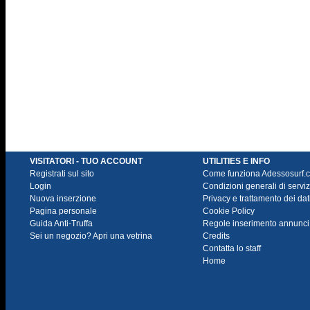
VISITATORI - TUO ACCOUNT
UTILITIES E INFO
Registrati sul sito
Come funziona Adessosurf.
Login
Condizioni generali di serviz
Nuova inserzione
Privacy e trattamento dei dat
Pagina personale
Cookie Policy
Guida Anti-Truffa
Regole inserimento annunci
Sei un negozio? Apri una vetrina
Credits
Contatta lo staff
Home