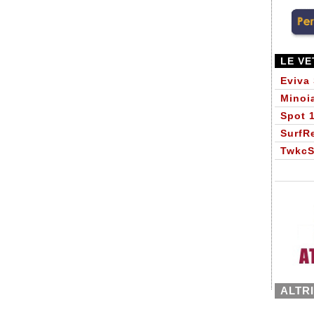
LE VE
Eviva
Minoi
Spot 
SurfR
Twkc
ALTR