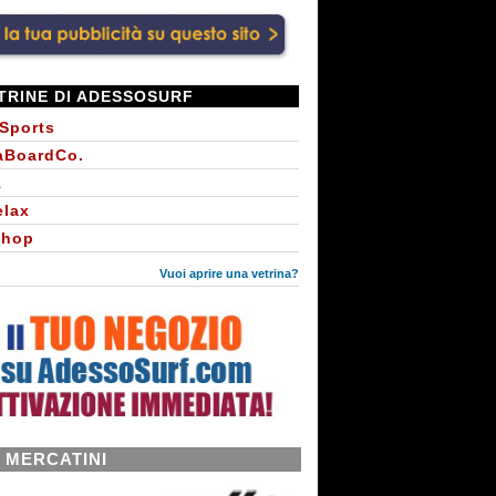
TRINE DI ADESSOSURF
 Sports
aBoardCo.
1
elax
Shop
Vuoi aprire una vetrina?
I MERCATINI