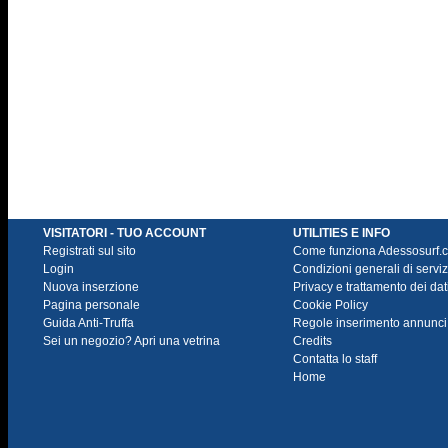
VISITATORI - TUO ACCOUNT
UTILITIES E INFO
Registrati sul sito
Come funziona Adessosurf.
Login
Condizioni generali di serviz
Nuova inserzione
Privacy e trattamento dei dat
Pagina personale
Cookie Policy
Guida Anti-Truffa
Regole inserimento annunci
Sei un negozio? Apri una vetrina
Credits
Contatta lo staff
Home