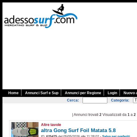
Home
Annunci Surf e Sup
Annunci per Regione
Login
Nuovo 
Cerca:
Categoria:
| Annunci trovati
2
Visualizzati da
1
a
2
Altre tavole
altra Gong Surf Foil Matata 5.8
-
ID:
625475
del 05/05/2026 alle 11:28:02
Salva nei preferiti