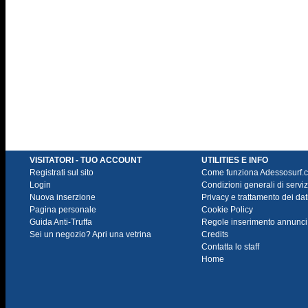
VISITATORI - TUO ACCOUNT
UTILITIES E INFO
Registrati sul sito
Come funziona Adessosurf.
Login
Condizioni generali di serviz
Nuova inserzione
Privacy e trattamento dei dat
Pagina personale
Cookie Policy
Guida Anti-Truffa
Regole inserimento annunci
Sei un negozio? Apri una vetrina
Credits
Contatta lo staff
Home